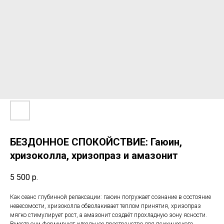
БЕЗДОННОЕ СПОКОЙСТВИЕ: Гаюин,
хризоколла, хризопраз и амазонит
5 500
р.
Как сеанс глубинной релаксации: гаюин погружает сознание в состояние
невесомости, хризоколла обволакивает теплом принятия, хризопраз
мягко стимулирует рост, а амазонит создаёт прохладную зону ясности.