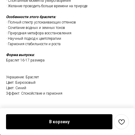
· Спонтанные моменты умиротворения
· Желание проводить больше времени на природе
Особенности этого браслета:
· Полный спектр успокаивающих оттенков
· Сочетание водных и земных тонов
· Природная метафора восстановления
· Научный подход к цветотерапии
· Гармония стабильности и роста
Форма выпуска:
Браслет 16-17 размера
Украшение: Браслет
Цвет: Бирюзовый
Цвет: Синий
Эффект: Спокойствие и гармония
В корзину
Tilda
Made on