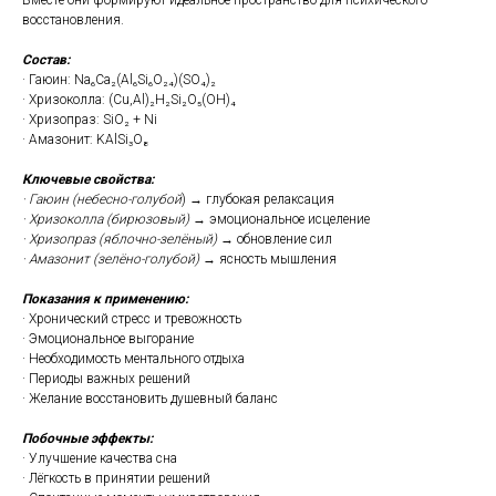
Вместе они формируют идеальное пространство для психического
восстановления.
Состав:
· Гаюин: Na₆Ca₂(Al₆Si₆O₂₄)(SO₄)₂
· Хризоколла: (Cu,Al)₂H₂Si₂O₅(OH)₄
· Хризопраз: SiO₂ + Ni
· Амазонит: KAlSi₃O₈
Ключевые свойства:
· Гаюин (небесно-голубой
) → глубокая релаксация
· Хризоколла (бирюзовый)
→ эмоциональное исцеление
· Хризопраз (яблочно-зелёный)
→ обновление сил
· Амазонит (зелёно-голубой)
→ ясность мышления
Показания к применению:
· Хронический стресс и тревожность
· Эмоциональное выгорание
· Необходимость ментального отдыха
· Периоды важных решений
· Желание восстановить душевный баланс
Побочные эффекты:
· Улучшение качества сна
· Лёгкость в принятии решений