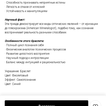
· Способность признавать неприятные истины
· Лёгкость в отказе от иллюзий
· Устойчивость к манипуляциям
Научный факт:
Эта триада демонстрирует все виды оптических явлений – от иризации
до плеохроизма (American Mineralogist), подобно тому, как сознание
воспринимает реальность разными способами.
Особенности этого браслета:
· Полный цикл познания себя
· Физические аналогии психических процессов
· Развитие целостного восприятия
· Научный подход к интроспекции
· Баланс между интуицией и рациональностью
Украшение: Браслет
Цвет: Фиолетовый
Эффект: Самопознание
Цвет: Синий