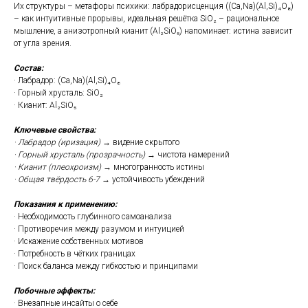
Их структуры – метафоры психики: лабрадорисценция ((Ca,Na)(Al,Si)₄O₈)
– как интуитивные прорывы, идеальная решётка SiO₂ – рациональное
мышление, а анизотропный кианит (Al₂SiO₅) напоминает: истина зависит
от угла зрения.
Состав:
· Лабрадор: (Ca,Na)(Al,Si)₄O₈
· Горный хрусталь: SiO₂
· Кианит: Al₂SiO₅
Ключевые свойства:
· Лабрадор (иризация)
→ видение скрытого
· Горный хрусталь (прозрачность)
→ чистота намерений
· Кианит (плеохроизм)
→ многогранность истины
· Общая твёрдость 6-7
→ устойчивость убеждений
Показания к применению:
· Необходимость глубинного самоанализа
· Противоречия между разумом и интуицией
· Искажение собственных мотивов
· Потребность в чётких границах
· Поиск баланса между гибкостью и принципами
Побочные эффекты:
· Внезапные инсайты о себе