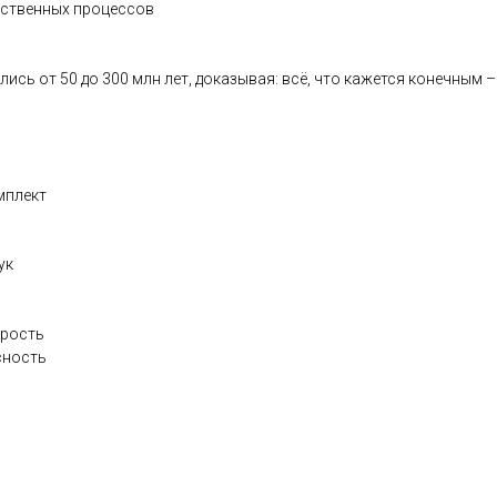
ественных процессов
сь от 50 до 300 млн лет, доказывая: всё, что кажется конечным
мплект
ук
дрость
сность