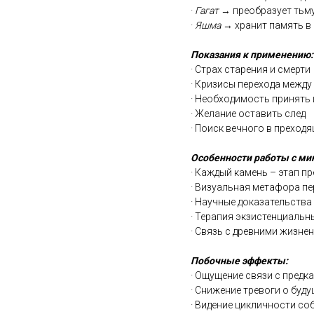
·
Гагат
→ преобразует тьму
·
Яшма
→ хранит память в
Показания к применению:
· Страх старения и смерти
· Кризисы перехода межд
· Необходимость принять
· Желание оставить след
· Поиск вечного в преход
Особенности работы с ми
· Каждый камень – этап п
· Визуальная метафора п
· Научные доказательства
· Терапия экзистенциальн
· Связь с древними жизн
Побочные эффекты:
· Ощущение связи с предк
· Снижение тревоги о буд
· Видение цикличности со