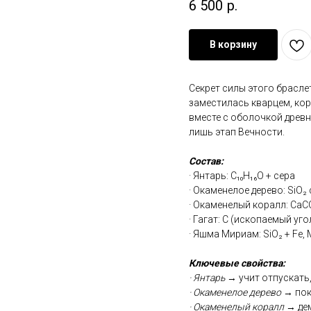
6 500
р.
В корзину
Секрет силы этого брасле
заместилась кварцем, кор
вместе с оболочкой древн
лишь этап Вечности.
Состав:
· Янтарь: C₁₀H₁₆O + сера
· Окаменелое дерево: SiO₂
· Окаменелый коралл: CaCO
· Гагат: C (ископаемый уго
· Яшма Мириам: SiO₂ + Fe,
Ключевые свойства:
· Янтарь
→ учит отпускать,
· Окаменелое дерево
→ пок
· Окаменелый коралл
→ де