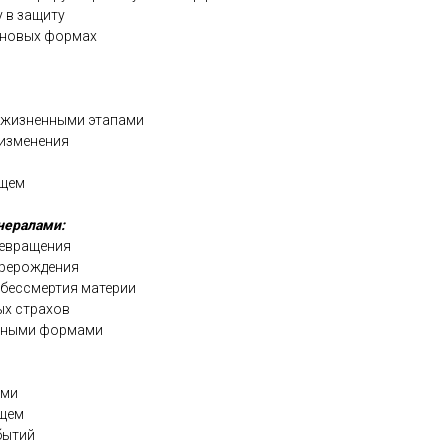
 в защиту
 новых формах
у жизненными этапами
 изменения
ящем
нералами:
ревращения
ерерождения
 бессмертия материи
ых страхов
енными формами
ами
ущем
бытий