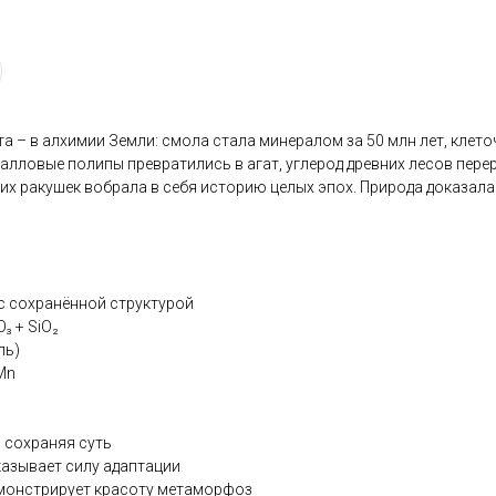
та – в алхимии Земли: смола стала минералом за 50 млн лет, клето
алловые полипы превратились в агат, углерод древних лесов перер
их ракушек вобрала в себя историю целых эпох. Природа доказала
 с сохранённой структурой
₃ + SiO₂
ль)
 Mn
 сохраняя суть
азывает силу адаптации
монстрирует красоту метаморфоз