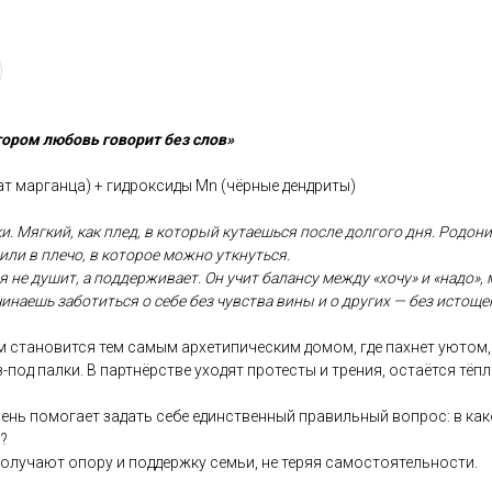
отором любовь говорит без слов»
ат марганца) + гидроксиды Mn (чёрные дендриты)
и. Мягкий, как плед, в который кутаешься после долгого дня. Родони
или в плечо, в которое можно уткнуться.
я не душит, а поддерживает. Он учит балансу между «хочу» и «надо»,
инаешь заботиться о себе без чувства вины и о других — без истоще
м становится тем самым архетипическим домом, где пахнет уютом,
з-под палки. В партнёрстве уходят протесты и трения, остаётся тёп
ень помогает задать себе единственный правильный вопрос: в ка
?
олучают опору и поддержку семьи, не теряя самостоятельности.