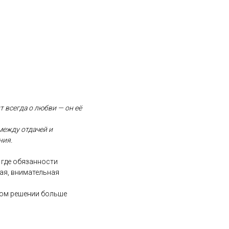
т всегда о любви — он её
 между отдачей и
ния.
 где обязанности
лая, внимательная
ком решении больше