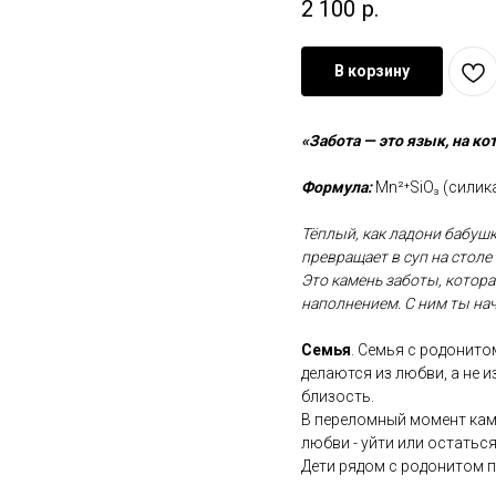
2 100
р.
В корзину
«Забота — это язык, на к
Формула:
Mn²⁺SiO₃ (силик
Тёплый, как ладони бабушк
превращает в суп на столе 
Это камень заботы, котора
наполнением. С ним ты нач
Семья
. Семья с родонито
делаются из любви, а не и
близость.
В переломный момент кам
любви - уйти или остаться
Дети рядом с родонитом п