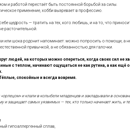
мом и работой перестаёт быть постоянной борьбой за силы.
тическое применение, хобби вызревает в профессию.
себе щедрость — тратить на тех, кого любишь, и на то, что приноси
не расточительной.
ики или шока родонит напоминает: можно попросить о помощи, а н
 естественной привычкой, а не обязанностью для галочки.
руг людей, на которых можно опереться, когда своих сил не х
ные с теплом, начинают ощущаться не как рутина, а как ещё 
.
Тёплые, спокойные и всегда вовремя.
 «орлецом» и клали в колыбели младенцев и закладывали в основани
у и защищает самых уязвимых — тех, кто только начинает жить, и тех
м
рный гипоаллергенный сплав,