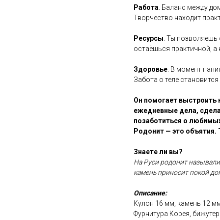
Работа
. Баланс между до
Творчество находит прак
Ресурсы
. Ты позволяешь 
остаёшься практичной, а 
Здоровье
. В момент пан
Забота о теле становится
Он помогает выстроить к
ежедневные дела, сделан
позаботиться о любимых
Родонит — это объятия. 
Знаете ли вы?
На Руси родонит называли
камень приносит покой дом
Описание:
Кулон 16 мм, камень 12 м
Фурнитура Корея, бижуте