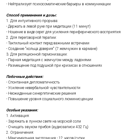
- Нейтрализует психосоматические барьеры в коммуникации
Способ применения и дозы:
1. Для интуитивного прорыва:
- Держать в левой руке при медитации (11 минут)
- Ношение в виде серег для усиления периферического восприятия
2. Для переговорной терапии:
- Тактильный контакт перед важными встречами
- Создание "кольца доверия" (7 жемчужин в кармане)
3. Для реляционной гармонизации:
- Парная медитация с жемчугом между ладонями
- Размещение под подушкой при кризисах в отношениях
Побочные действия:
- Спонтанная дипломатичность
- Усиление невербальной чувствительности
- Неожиданные синергетические решения
- Повышение уровня социального люминисценции
Особые указания:
1. Активация:
- Заряжать в лунном свете на морской соли
- Очищать звуком прибоя (аудиозаписи 432 Гц)
2. Ограничения:
- Максимальная экспозиция - 12 часов/сутки