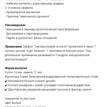
- Избегать контакта с агрессивными средами
3. Усиление эффекта:
- Ароматерапия жасмином
- Практика "жемчужного дыхания"
Рекомендован:
- Женщинам в периоды архетипической трансформации
- Дипломатам и переговорщикам
- Парам в кризисных фазах отношений
Примечание:
Эффект "перламутровой ясности" проявляется через 7
лунных циклов. Курс лечения - 1 приливно-отливный сезон. При
длительном применении развивается "синдром эмоциональной
кристаллизации".
Форма выпуска:
Кулон 16 мм, камень 12 мм
Фурнитура Корея, бижутерный родированный гипоаллергенный сплав.
✔️ Минималистичный унисекс дизайн
✔️ Контакт минерала с кожей усиливает позитивное воздействие
✔️ Двустороннее украшение раскрывает рисунок и фактуру камня
Украшение: Кулон соло
Цвет: Белый