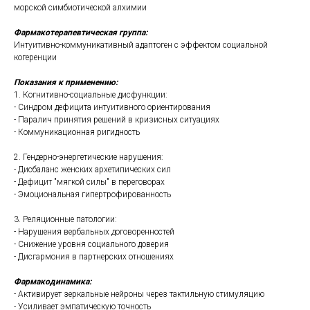
морской симбиотической алхимии
Фармакотерапевтическая группа:
Интуитивно-коммуникативный адаптоген с эффектом социальной
когеренции
Показания к применению:
1. Когнитивно-социальные дисфункции:
- Синдром дефицита интуитивного ориентирования
- Паралич принятия решений в кризисных ситуациях
- Коммуникационная ригидность
2. Гендерно-энергетические нарушения:
- Дисбаланс женских архетипических сил
- Дефицит "мягкой силы" в переговорах
- Эмоциональная гипертрофированность
3. Реляционные патологии:
- Нарушения вербальных договоренностей
- Снижение уровня социального доверия
- Дисгармония в партнерских отношениях
Фармакодинамика:
- Активирует зеркальные нейроны через тактильную стимуляцию
- Усиливает эмпатическую точность