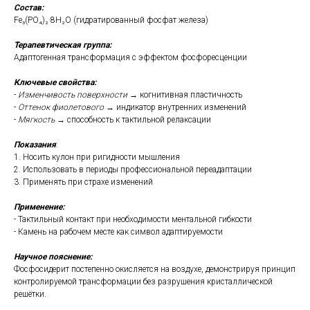
Состав:
Fe₃(PO₄)₂·8H₂O (гидратированный фосфат железа)
Терапевтическая группа:
Адаптогенная трансформация с эффектом фосфоресценции
Ключевые свойства:
-
Изменчивость поверхности
→ когнитивная пластичность
-
Оттенок фиолетового
→ индикатор внутренних изменений
-
Мягкость
→ способность к тактильной релаксации
Показания
:
1. Носить кулон при ригидности мышления
2. Использовать в периоды профессиональной переадаптации
3. Применять при страхе изменений
Применение:
- Тактильный контакт при необходимости ментальной гибкости
- Камень на рабочем месте как символ адаптируемости
Научное пояснение:
Фосфосидерит постепенно окисляется на воздухе, демонстрируя принцип
контролируемой трансформации без разрушения кристаллической
решётки.