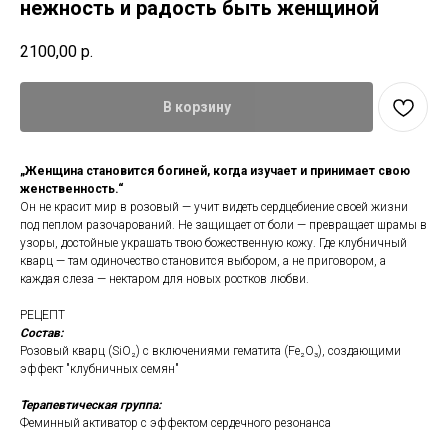
нежность и радость быть женщиной
2100,00
р.
В корзину
„Женщина становится богиней, когда изучает и принимает свою
женственность.“
Он не красит мир в розовый — учит видеть сердцебиение своей жизни
под пеплом разочарований. Не защищает от боли — превращает шрамы в
узоры, достойные украшать твою божественную кожу. Где клубничный
кварц — там одиночество становится выбором, а не приговором, а
каждая слеза — нектаром для новых ростков любви.
РЕЦЕПТ
Состав:
Розовый кварц (SiO₂) с включениями гематита (Fe₂O₃), создающими
эффект "клубничных семян"
Терапевтическая группа:
Феминный активатор с эффектом сердечного резонанса