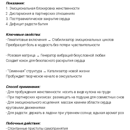
Показания:
1. Эмоциональная блокировка женственности
2. Дисгармония в партнерских отношениях
3. Посттравматическое закрытие сердца
4. Дефицит радости бытия
Ключевые свойства:
- Гематитовые включения → Стабилизатор эмоциональных циклов
Преобразует боль в мудрость без потери чувствительности
- Розовая матрица → Генератор вибраций безусловной любви
Создает кокон для безопасного раскрытия сердца
- "Семенная" структура → Катализатор новой жизни
Пробуждает творческое начало в сексуальности
Способ применения:
- Для пробуждения женственности: носить в виде кулона на груди
- При партнерских кризисах: размещать на подушке для совместных снов
- Для эмоционального исцеления: массаж камнем области сердца
круговыми движениями
- Для радости: держать в ладони при утреннем солнце, вдыхая аромат роз
Побочные действия:
- Спонтанные приступы самопринятия