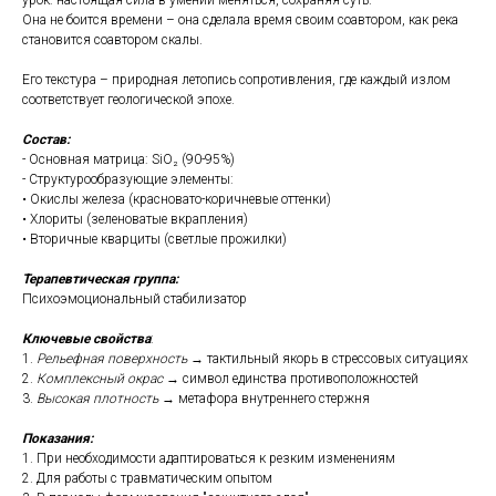
урок: настоящая сила в умении меняться, сохраняя суть.
Она не боится времени – она сделала время своим соавтором, как река
становится соавтором скалы.
Его текстура – природная летопись сопротивления, где каждый излом
соответствует геологической эпохе.
Состав:
- Основная матрица: SiO₂ (90-95%)
- Структурообразующие элементы:
• Окислы железа (красновато-коричневые оттенки)
• Хлориты (зеленоватые вкрапления)
• Вторичные кварциты (светлые прожилки)
Терапевтическая группа:
Психоэмоциональный стабилизатор
Ключевые свойства
:
1.
Рельефная поверхность
→ тактильный якорь в стрессовых ситуациях
2.
Комплексный окрас
→ символ единства противоположностей
3.
Высокая плотность
→ метафора внутреннего стержня
Показания:
1. При необходимости адаптироваться к резким изменениям
2. Для работы с травматическим опытом