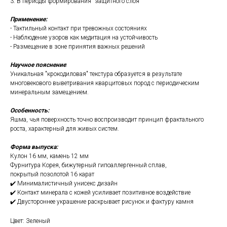
3. В периоды формирования "защитного слоя"
Применение:
- Тактильный контакт при тревожных состояниях
- Наблюдение узоров как медитация на устойчивость
- Размещение в зоне принятия важных решений
Научное пояснение
:
Уникальная "крокодиловая" текстура образуется в результате
многовекового выветривания кварцитовых пород с периодическим
минеральным замещением.
Особенность:
Яшма, чья поверхность точно воспроизводит принцип фрактального
роста, характерный для живых систем.
Форма выпуска:
Кулон 16 мм, камень 12 мм
Фурнитура Корея, бижутерный гипоаллергенный сплав,
покрытый позолотой 16 карат
✔️ Минималистичный унисекс дизайн
✔️ Контакт минерала с кожей усиливает позитивное воздействие
✔️ Двустороннее украшение раскрывает рисунок и фактуру камня
Цвет: Зеленый