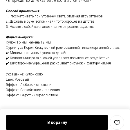
- В периоды, когда не хватает легкости и спонтанности
Способ применения:
1. Рассматривать при утреннем свете, отмечая игру оттенков
2. Держать в руке, вспоминая что-то хорошее из детства
3. Носить с собой как напоминание о простых радостях
Форма выпуска:
Кулон 16 мм, камень 12 мм
Фурнитура Корея, бижутерный родированный гипоаллергенный сплав.
✔️ Минималистичный унисекс дизайн
✔️ Контакт минерала с кожей усиливает позитивное воздействие
✔️ Двустороннее украшение раскрывает рисунок и фактуру камня
Украшение: Кулон соло
Цвет: Розовый
Эффект: Любовь и отношения
Эффект: Спокойствие и гармония
Эффект: Радость и удовольствие
В корзину
Tilda
Made on