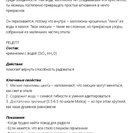
среди обыденности. Как вода, миллионы лет создававшая эти кристаллы,
ты можешь постепенно превращать простые мгновения в нечто
прекрасное.
Он переливается, потому что внутри — миллионы крошечных "линз" из
воды и камня. Твои эмоции — такие же сложные, но прекрасные узоры,
собранные из маленьких частиц опыта.
РЕЦЕПТ
Состав:
кремнезем с водой (SiO₂·nH₂O)
Действие:
помогает вернуть способность радоваться
Ключевые свойства:
1.
Мягкие переливы цвета
— напоминают, что эмоции могут меняться,
как свет в опале
2.
Содержит воду
— символ гибкости и умения адаптироваться
3.
Достаточно прочный
(5.5-6.5 по шкале Мооса) — но при этом хрупкий,
как наше душевное равновесие
Показания:
- Когда трудно найти повод для радости
- Если кажется, что все стало слишком серьезным