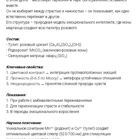
В этом дуэте – весь секрет гармонии в паре: быть разными, оставаясь
вместе.
Он не выбирает между страстью и нежностью – он показывает, как одно
естественно перетекает в другое.
Его структура – природная модель эмоционального интеллекта, где ионы
марганца создают всю палитру розового.
Состав:
- Тулит: розовый цоизит (Ca₂Al₃(SiO₄)₃(OH))
- Родохрозит: MnCO₃ (малиново-розовые зоны)
- Связующая матрица: кварц (SiO₂)
Ключевые свойства:
1.
Цветовой контраст
→ интеграция противоположных эмоций
2.
Прочность (6-6.5 по Моосу)
→ метафора устойчивых отношений
3.
Неоднородность
→ принятие сложной природы чувств
Показания:
1. При работе с амбивалентными переживаниями
2. Для гармонизации страсти и стабильности
3. В периоды эмоционального взросления
Научное поясчение:
Уникальное сочетание Mn²⁺ (родонит) и Cu²⁺ (тулит) создаёт
оптимальный цветовой спектр (520-700 нм) для стимуляции