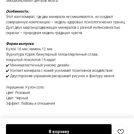
эмоциональных центров мозга.
Особенность:
Этот конгломерат, где два минерала не смешиваются, но создают
совершенную композицию – модель здоровых психологических границ..
Дуэт двух марганцсодержащих минералов с разной интенсивностью
окраски – природная модель градации чувств.
Форма выпуска:
Кулон 16 мм, камень 12 мм
Фурнитура Корея, бижутерный гипоаллергенный сплав,
покрытый позолотой 16 карат
✔️ Минималистичный унисекс дизайн
✔️ Контакт минерала с кожей усиливает позитивное воздействие
✔️ Двустороннее украшение раскрывает рисунок и фактуру камня
Украшение: Кулон соло
Цвет: Розовый
Цвет: Черный
Эффект: Любовь и отношения
В корзину