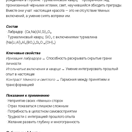
рождённая в глубине. Турмалиновый кварц — прозрачный лёд,
пронизанный чёрными иглами, свет, научившийся обходить преграды.
Вместе они учат: настоящая красота — это не отсутствие тёмных
включений, а умение сиять вопреки им.
Состав
· Лабрадор: (Ca,Na)(Al,Si)₄O₈
· Турмалиновый кварц: SiO₂ с включениями турмалина
(Na(Li,Al)₃Al₆(BO₃)₃Si₆O₁₈(OH)₄)
Ключевые свойства
Иризация лабрадора
→ Способность раскрывать скрытые грани
личности
Игольчатые включения в кварце
→ Умение интегрировать прошлый
опыт в настоящее
Контраст тёмного и светлого
→ Гармония между принятием и
трансформацией
Показания к применению
· Неприятие своих «тёмных» сторон
· Страх показаться слишком сложным
· Потребность в целостном самовосприятии
· Трудности с интеграцией прошлого опыта
· Желание развить глубину и многогранность