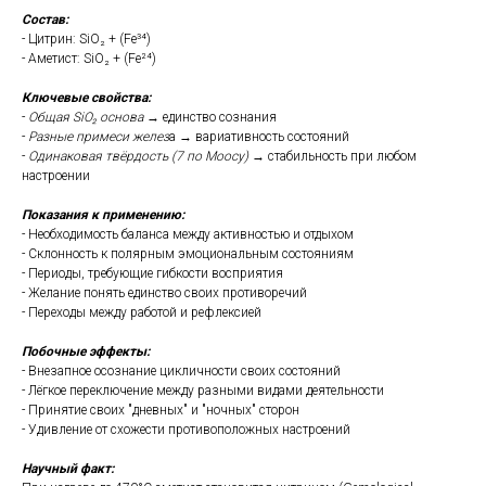
Состав:
- Цитрин: SiO₂ + (Fe³⁴)
- Аметист: SiO₂ + (Fe²⁴)
Ключевые свойства:
-
Общая SiO₂ основа
→ единство сознания
-
Разные примеси желез
а → вариативность состояний
-
Одинаковая твёрдость (7 по Моосу)
→ стабильность при любом
настроении
Показания к применению:
- Необходимость баланса между активностью и отдыхом
- Склонность к полярным эмоциональным состояниям
- Периоды, требующие гибкости восприятия
- Желание понять единство своих противоречий
- Переходы между работой и рефлексией
Побочные эффекты:
- Внезапное осознание цикличности своих состояний
- Лёгкое переключение между разными видами деятельности
- Принятие своих "дневных" и "ночных" сторон
- Удивление от схожести противоположных настроений
Научный факт: