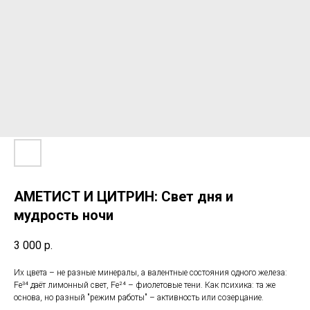
АМЕТИСТ И ЦИТРИН: Свет дня и
мудрость ночи
3 000
р.
Их цвета – не разные минералы, а валентные состояния одного железа:
Fe³⁴ даёт лимонный свет, Fe²⁴ – фиолетовые тени. Как психика: та же
основа, но разный "режим работы" – активность или созерцание.