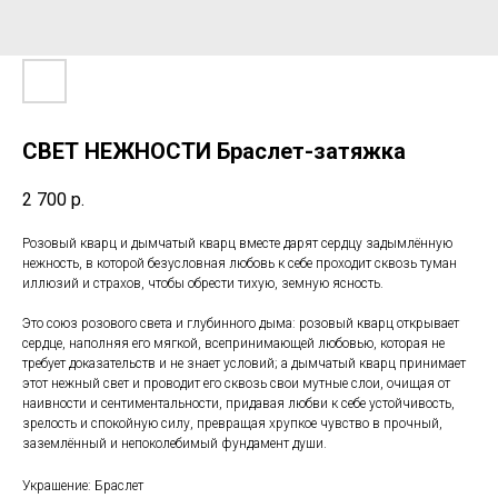
СВЕТ НЕЖНОСТИ Браслет-затяжка
2 700
р.
Розовый кварц и дымчатый кварц вместе дарят сердцу задымлённую
нежность, в которой безусловная любовь к себе проходит сквозь туман
иллюзий и страхов, чтобы обрести тихую, земную ясность.
Это союз розового света и глубинного дыма: розовый кварц открывает
сердце, наполняя его мягкой, всепринимающей любовью, которая не
требует доказательств и не знает условий; а дымчатый кварц принимает
этот нежный свет и проводит его сквозь свои мутные слои, очищая от
наивности и сентиментальности, придавая любви к себе устойчивость,
зрелость и спокойную силу, превращая хрупкое чувство в прочный,
заземлённый и непоколебимый фундамент души.
Украшение: Браслет