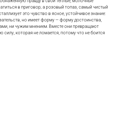
 обнажённую правду в свои тёплые, молочные
ратиться в приговор; а розовый топаз, самый чистый
сталлизует это чувство в ясное, устойчивое знание:
азательств, но имеет форму — форму достоинства,
зами, ни чужим мнением. Вместе они превращают
ю силу, которая не ломается, потому что не боится