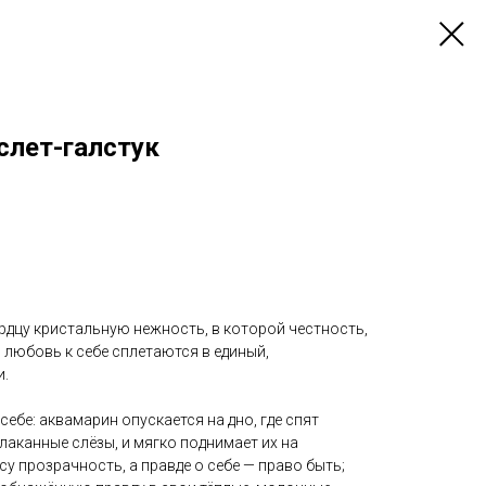
лет-галстук
рдцу кристальную нежность, в которой честность,
 любовь к себе сплетаются в единый,
и.
себе: аквамарин опускается на дно, где спят
аканные слёзы, и мягко поднимает их на
у прозрачность, а правде о себе — право быть;