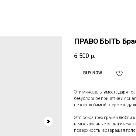
ПРАВО БЫТЬ Брас
6 500
р.
BUY NOW
Эти минералы вместе дарят се
безусловное принятие и ясная
непоколебимый стержень душ
Это союз трёх граней любви к 
невысказанные слова и невыпл
поверхность, возвращая голос