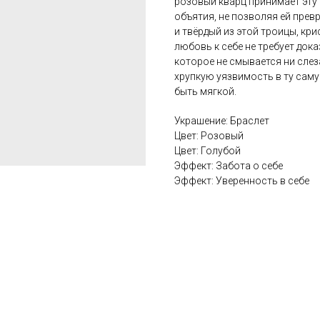
розовый кварц принимает эту
объятия, не позволяя ей прев
и твёрдый из этой троицы, кри
любовь к себе не требует док
которое не смывается ни сле
хрупкую уязвимость в ту саму
быть мягкой.
Украшение: Браслет
Цвет: Розовый
Цвет: Голубой
Эффект: Забота о себе
Эффект: Уверенность в себе