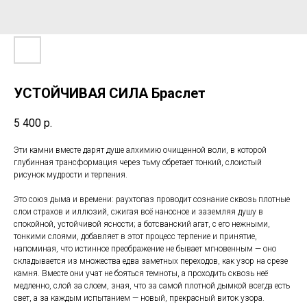
УСТОЙЧИВАЯ СИЛА Браслет
5 400
р.
Эти камни вместе дарят душе алхимию очищенной воли, в которой
глубинная трансформация через тьму обретает тонкий, слоистый
рисунок мудрости и терпения.
Это союз дыма и времени: раухтопаз проводит сознание сквозь плотные
слои страхов и иллюзий, сжигая всё наносное и заземляя душу в
спокойной, устойчивой ясности; а ботсванский агат, с его нежными,
тонкими слоями, добавляет в этот процесс терпение и принятие,
напоминая, что истинное преображение не бывает мгновенным — оно
складывается из множества едва заметных переходов, как узор на срезе
камня. Вместе они учат не бояться темноты, а проходить сквозь неё
медленно, слой за слоем, зная, что за самой плотной дымкой всегда есть
свет, а за каждым испытанием — новый, прекрасный виток узора.